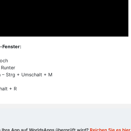
-Fenster:
Hoch
 Runter
 – Strg + Umschalt + M
halt + R
 Ihre App auf WorldsApps überprüft wird?
Reichen Sie es hier