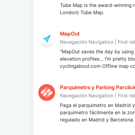
Tube Map is the award-winning na
London) Tube Map.
MapOut
Navegación Navigation | First re
“MapOut saves the day by using 
elevation profiles… I’m pretty bl
cyclingabout.com Offline map co
Parquimetro y Parking Parclic
Navegación Navigation | First re
Paga el parquimetro en Madrid y 
parquímetro fácilmente en la zo
regulado en Madrid y Barcelona.