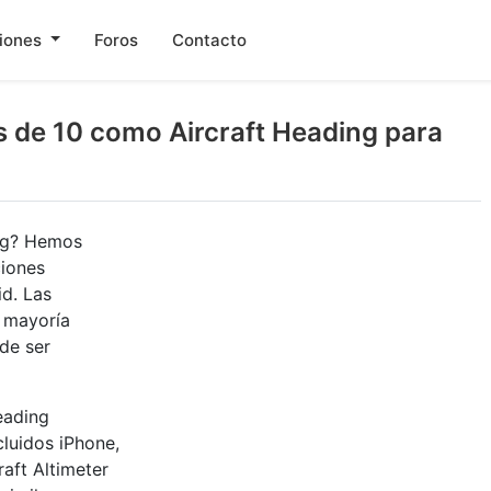
ciones
Foros
Contacto
es de 10 como Aircraft Heading para
ing? Hemos
ciones
id. Las
u mayoría
de ser
eading
cluidos iPhone,
raft Altimeter