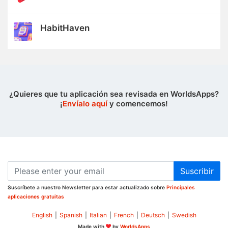
HabitHaven
¿Quieres que tu aplicación sea revisada en WorldsApps?
¡
Envíalo aquí
y comencemos!
Suscribir
Suscríbete a nuestro Newsletter para estar actualizado sobre
Principales
aplicaciones gratuitas
English
|
Spanish
|
Italian
|
French
|
Deutsch
|
Swedish
Made with
by
WorldsApps