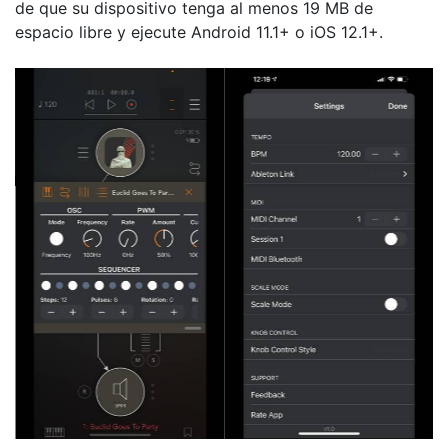
de que su dispositivo tenga al menos 19 MB de
espacio libre y ejecute Android 11.1+ o iOS 12.1+.