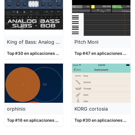
King of Bass: Analog + Sub 808
Pitch Moni
Top #30 en aplicaciones
Música
Top #47 en aplicaciones
Músic
orphinio
KORG cortosia
Top #16 en aplicaciones
Música
Top #30 en aplicaciones
Músi