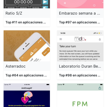
Ratio S/Z
Embarazo semana a semana +
Top #11 en aplicaciones
Medicina
Top #97 en aplicaciones
Medic
Asterradoc
Laboratorio Duran Bellido
Top #64 en aplicaciones
Medicina
Top #98 en aplicaciones
Medic