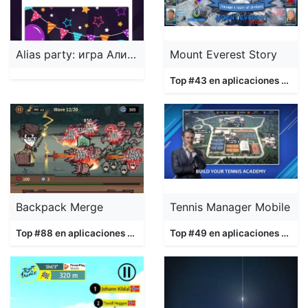
Alias party: игра Алиас Элиас
Mount Everest Story
Top #43 en aplicaciones
Jueg
Backpack Merge
Tennis Manager Mobile
Top #88 en aplicaciones
Juegos
Top #49 en aplicaciones
Jueg