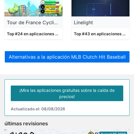
Tour de France Cycling Legends
Linelight
Top #24 en aplicaciones
Juegos
Top #43 en aplicaciones
Jueg
Alternativas a la aplicación MLB Clutch Hit Baseball
¡Mira las aplicaciones gratuitas sobre la caída de
precios!
Actualizado el: 08/08/2026
últimas revisiones