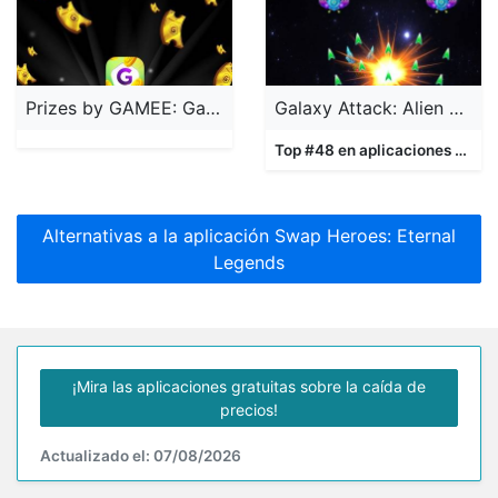
Prizes by GAMEE: Gana Premios
Galaxy Attack: Alien Shooter
Top #48 en aplicaciones
Jueg
Alternativas a la aplicación Swap Heroes: Eternal
Legends
¡Mira las aplicaciones gratuitas sobre la caída de
precios!
Actualizado el: 07/08/2026