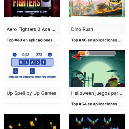
Aero Fighters 3 Aca Neogeo
Dino Rush
Top #49 en aplicaciones
Juegos
Top #46 en aplicaciones
Jueg
Up Spell by Up Games
Halloween juegos para niños!
Top #64 en aplicaciones
Jueg