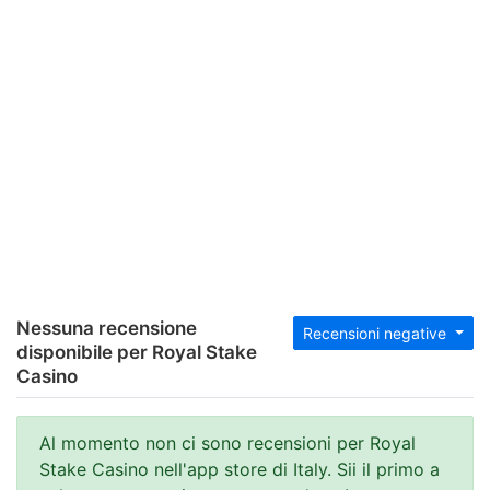
Nessuna recensione
Recensioni negative
disponibile per Royal Stake
Casino
Al momento non ci sono recensioni per Royal
Stake Casino nell'app store di Italy. Sii il primo a