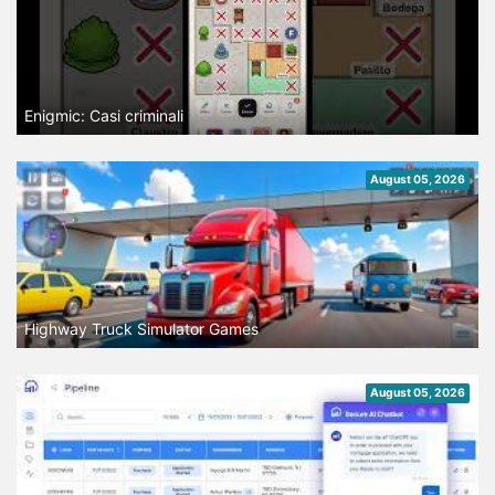
Enigmic: Casi criminali
August 05, 2026
Highway Truck Simulator Games
August 05, 2026