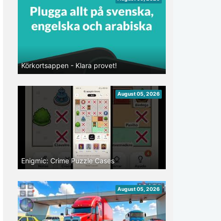
Körkortsappen - Klara provet!
August 05, 2026
Enigmic: Crime Puzzle Cases
August 05, 2026