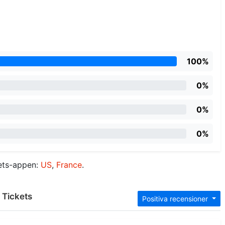
100%
0%
0%
0%
kets-appen:
US
,
France
.
 Tickets
Positiva recensioner