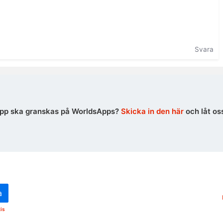
Svara
n app ska granskas på WorldsApps?
Skicka in den här
och låt os
a
is