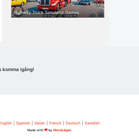
Highway Truck Simulator Games
s komma igång!
English
|
Spanish
|
Italian
|
French
|
Deutsch
|
Swedish
Made with
by
WorldsApps