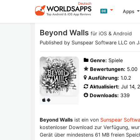
Deutsch
Apps
DE
Beyond Walls
für iOS & Android
Published by Sunspear Software LLC on J
Genre:
Spiele
Bewertungen:
5.00
Ausführung:
1.0.2
Aktualisiert:
Jul 14, 
Downloads:
339
Beyond Walls
ist ein von
Sunspear Softw
kostenloser Download zur Verfügung, wurde
Gerät über mindestens 61 MB freien Speich