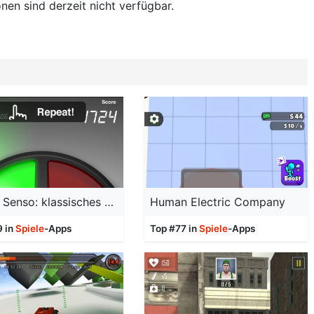
nen sind derzeit nicht verfügbar.
iMimic Senso: klassisches Gedächtnisspiel der 80er
Human Electric Company
9 in
Spiele
-Apps
Top #77 in
Spiele
-Apps