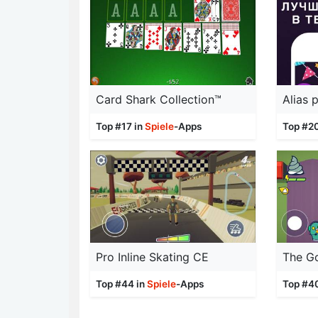
Card Shark Collection™
Top #17 in
Spiele
-Apps
Top #2
Pro Inline Skating CE
The G
Top #44 in
Spiele
-Apps
Top #4