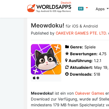
Deutsch
Apps
DE
Meowdoku!
für iOS & Android
Published by
OAKEVER GAMES PTE. LTD.
Genre:
Spiele
Bewertungen:
4.75
Ausführung:
1.2.1
Aktualisiert:
May 19,
Downloads:
518
Meowdoku!
ist ein von
Oakever Games
en
Download zur Verfügung, wurde auf Stellen
mindestens 179 MB freien Speicherplatz v