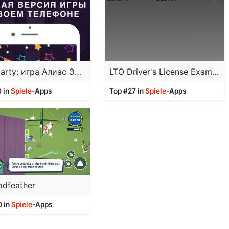
Alias party: игра Алиас Элиас
LTO Driver's License Exam Test
0 in
Spiele
-Apps
Top #27 in
Spiele
-Apps
odfeather
0 in
Spiele
-Apps