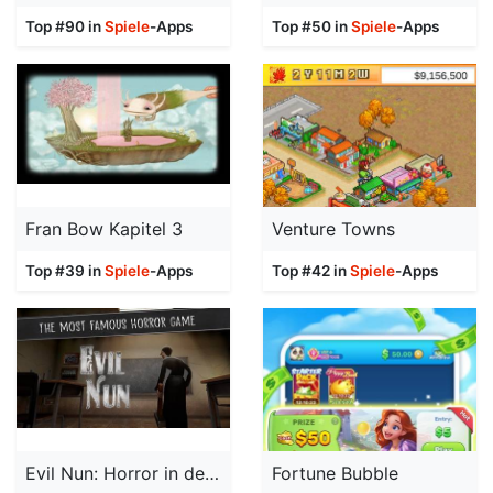
Top #90 in
Spiele
-Apps
Top #50 in
Spiele
-Apps
Fran Bow Kapitel 3
Venture Towns
Top #39 in
Spiele
-Apps
Top #42 in
Spiele
-Apps
Evil Nun: Horror in der Schule
Fortune Bubble