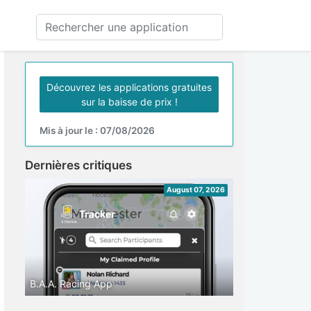
Découvrez les applications gratuites
sur la baisse de prix !
Mis à jour le : 07/08/2026
Dernières critiques
August 07, 2026
B.A.A. Racing App