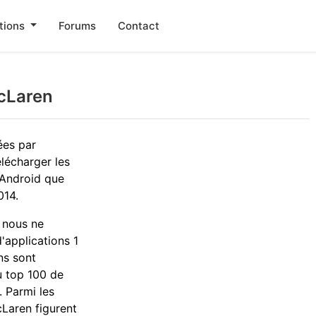
tions
Forums
Contact
McLaren
ées par
lécharger les
 Android que
014.
 nous ne
'applications 1
ns sont
u top 100 de
. Parmi les
Laren figurent