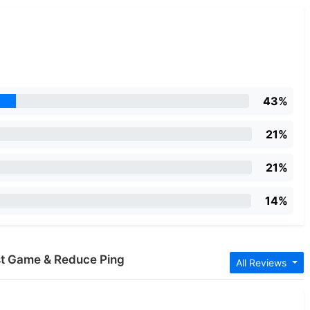
43%
21%
21%
14%
ost Game & Reduce Ping
All Reviews