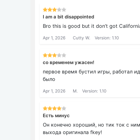
I am a bit disappointed
Bro this is good but it don’t got Californ
Apr 1, 2026
Cutty W.
Version: 1.10
со временем ужасен!
первое время бустил игры, работал иде
было
Apr 1, 2026
M.
Version: 1.10
Есть минус
Он конечно хороший, но тик ток с ним
выхода оригинала fkey!