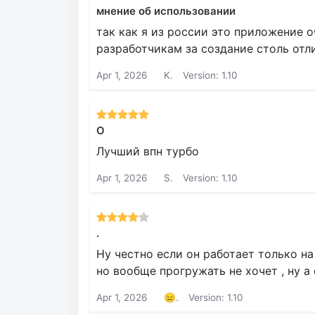
мнение об использовании
так как я из россии это приложение 
разработчикам за создание столь отл
Apr 1, 2026
K.
Version: 1.10
О
Лучший впн турбо
Apr 1, 2026
S.
Version: 1.10
.
Ну честно если он работает только на
но вообще прогружать не хочет , ну а
Apr 1, 2026
😑.
Version: 1.10