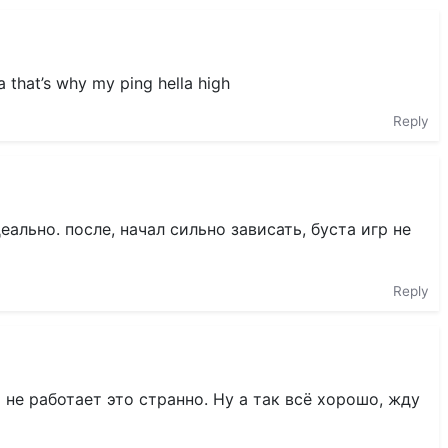
ia that’s why my ping hella high
Reply
ально. после, начал сильно зависать, буста игр не
Reply
 не работает это странно. Ну а так всё хорошо, жду