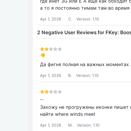
где инет 3G или E А еще как обходит 
а то я постоянно тимам там во время
Apr 1, 2026
С.
Version: 1.10
2 Negative User Reviews for FKey: Boo
👎
Да фигня полная на важных моментах 
Apr 1, 2026
В.
Version: 1.10
...
Захожу не прогружены иконки пишет н
найти where winds meet
Apr 1, 2026
M.
Version: 1.10