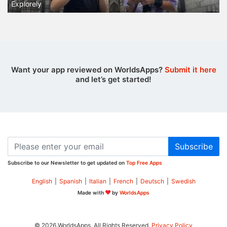
Explorely
Want your app reviewed on WorldsApps?
Submit it here
and let’s get started!
Subscribe
Subscribe to our Newsletter to get updated on
Top Free Apps
English
|
Spanish
|
Italian
|
French
|
Deutsch
|
Swedish
Made with
by
WorldsApps
© 2026 WorldsApps. All Rights Reserved.
Privacy Policy