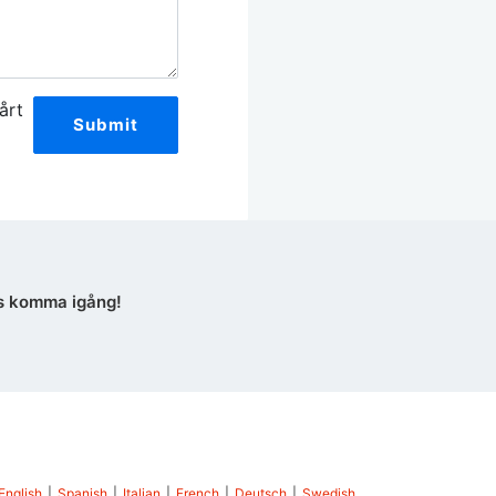
årt
Submit
s komma igång!
English
|
Spanish
|
Italian
|
French
|
Deutsch
|
Swedish