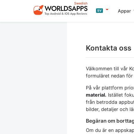
Swedish
Appar
SV
Kontakta oss
Välkommen till vår Ko
formuläret nedan för
På vår plattform prio
material.
Istället fok
från betrodda appbut
bilder, detaljer och 
Begäran om bortta
Om du är en appskapa