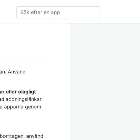
 kan. Använd
ar eller olagligt
nedladdningslänkar
sta apparna genom
 borttagen, använd