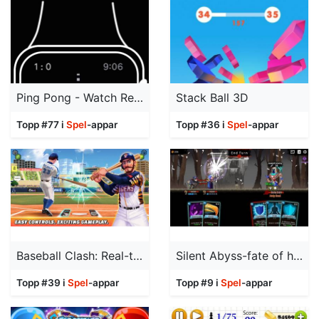
Ping Pong - Watch Retro Game
Stack Ball 3D
Topp #77 i
Spel
-appar
Topp #36 i
Spel
-appar
Baseball Clash: Real-time game
Silent Abyss-fate of heroes
Topp #39 i
Spel
-appar
Topp #9 i
Spel
-appar