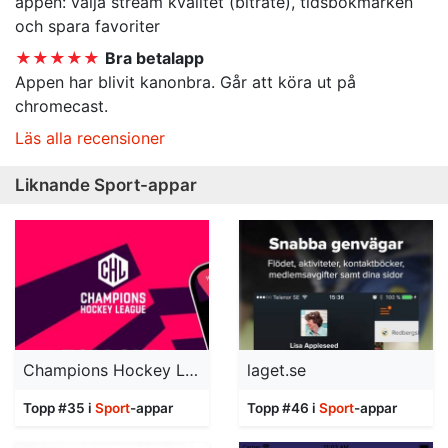
appen: välja stream kvalitet (bitrate), tidsbokmärken
och spara favoriter
★★★★★
Bra betalapp
Appen har blivit kanonbra. Går att köra ut på
chromecast.
Läs alla recensioner
Liknande Sport-appar
Champions Hockey League
laget.se
Topp #35 i
Sport
-appar
Topp #46 i
Sport
-appar