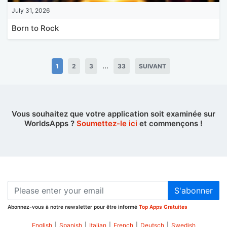
July 31, 2026
Born to Rock
...
1
2
3
33
SUIVANT
Vous souhaitez que votre application soit examinée sur
WorldsApps ?
Soumettez-le ici
et commençons !
S'abonner
Abonnez-vous à notre newsletter pour être informé
Top Apps Gratuites
English
|
Spanish
|
Italian
|
French
|
Deutsch
|
Swedish